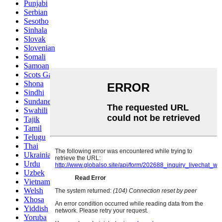
Punjabi
Serbian
Sesotho
Sinhala
Slovak
Slovenian
Somali
Samoan
Scots Gaelic
Shona
Sindhi
Sundanese
Swahili
Tajik
Tamil
Telugu
Thai
Ukrainian
Urdu
Uzbek
Vietnamese
Welsh
Xhosa
Yiddish
Yoruba