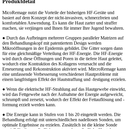
Produktdetail
MicoRemage nutzt die Vorteile der bisherigen HF-Geräte und
basiert auf dem Konzept der nicht-invasiven, schmerzfreien und
komfortablen Anwendung. Es kann die Haut zarter und straffer
machen, sie verjüngen und Ihnen für immer Ihre Jugend bewahren.
● Durch das Aufbringen mehrerer Gruppen paralleler Matrizen auf
den Behandlungskopf mit patentiertem Design werden
Mikroöffnungen in der Epidermis gebildet. Die Gitter sorgen dann
für eine gleichmäßige Verteilung der HF-Energie. Die HF-Energie
wird durch diese Öffnungen und Poren in die tiefere Haut geleitet,
wodurch eine Kontraktion des Kollagens verursacht und die
Erneuerung und Rekonstruktion aktiviert wird. MircroRemage kann
eine umfassende Verbesserung verschiedener Hautprobleme mit
einem langfristigen Effekt der Hautstraffung und -festigung erzielen.
● Wenn die elektrische HF-Strahlung auf das Hautgewebe einwirkt,
wird das Fettgewebe nach der Aufnahme der Energie aufgeweicht,
schrumpft und zersetzt, wodurch der Effekt der Fettauflösung und -
formung erzielt werden kann.
● Die Energie kann in Stufen von 1 bis 20 eingeteilt werden. Die
Behandlung erfolgt mit unterschiedlichen nadellosen Sonden, um
optimale Ergebnisse zu erzielen. Zusätzlich ist die kleine Sonde