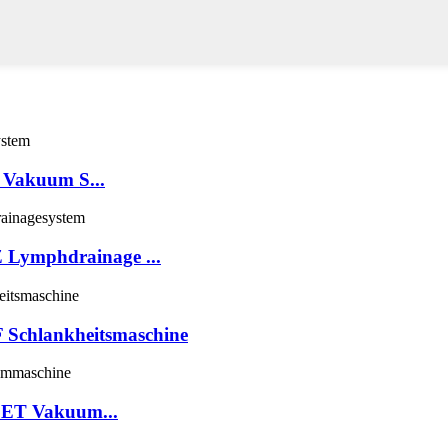
 Vakuum S...
Lymphdrainage ...
Schlankheitsmaschine
 CET Vakuum...