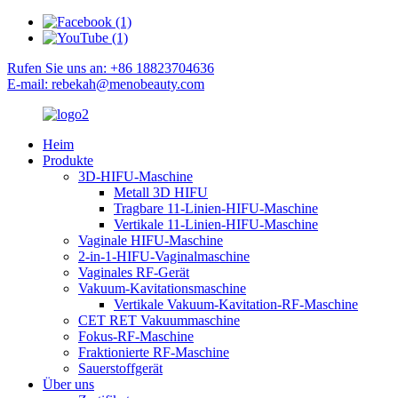
Rufen Sie uns an: +86 18823704636
E-mail: rebekah@menobeauty.com
Heim
Produkte
3D-HIFU-Maschine
Metall 3D HIFU
Tragbare 11-Linien-HIFU-Maschine
Vertikale 11-Linien-HIFU-Maschine
Vaginale HIFU-Maschine
2-in-1-HIFU-Vaginalmaschine
Vaginales RF-Gerät
Vakuum-Kavitationsmaschine
Vertikale Vakuum-Kavitation-RF-Maschine
CET RET Vakuummaschine
Fokus-RF-Maschine
Fraktionierte RF-Maschine
Sauerstoffgerät
Über uns