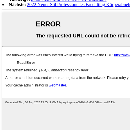
Nächste:
2022 Neuer Stil Professionelles Facelifting Körperabn