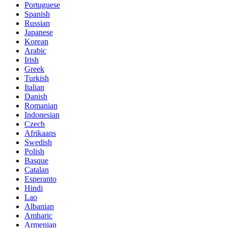
Portuguese
Spanish
Russian
Japanese
Korean
Arabic
Irish
Greek
Turkish
Italian
Danish
Romanian
Indonesian
Czech
Afrikaans
Swedish
Polish
Basque
Catalan
Esperanto
Hindi
Lao
Albanian
Amharic
Armenian