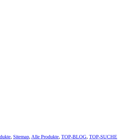
dukte
,
Sitemap
,
Alle Produkte
,
TOP-BLOG
,
TOP-SUCHE