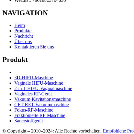
WeChat: +8618823704636
NAVIGATION
Heim
Produkte
Nachricht
Über uns
Kontaktieren Sie uns
Produkt
3D-HIFU-Maschine
Vaginale HIFU-Maschine
2-in-1-HIFU-Vaginalmaschine
Vaginales RF-Gerät
Vakuum-Kavitationsmaschine
CET RET Vakuummaschine
Fokus-RF-Maschine
Fraktionierte RF-Maschine
Sauerstoffgerät
© Copyright – 2010–2024: Alle Rechte vorbehalten.
Empfohlene Pro