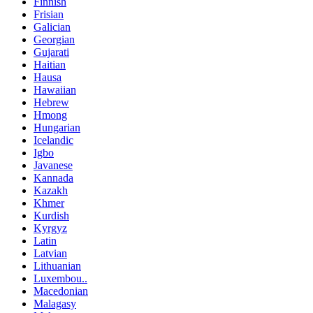
Finnish
Frisian
Galician
Georgian
Gujarati
Haitian
Hausa
Hawaiian
Hebrew
Hmong
Hungarian
Icelandic
Igbo
Javanese
Kannada
Kazakh
Khmer
Kurdish
Kyrgyz
Latin
Latvian
Lithuanian
Luxembou..
Macedonian
Malagasy