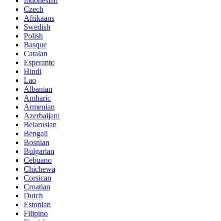
Indonesian
Czech
Afrikaans
Swedish
Polish
Basque
Catalan
Esperanto
Hindi
Lao
Albanian
Amharic
Armenian
Azerbaijani
Belarusian
Bengali
Bosnian
Bulgarian
Cebuano
Chichewa
Corsican
Croatian
Dutch
Estonian
Filipino