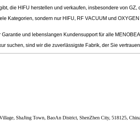
bt, die HIFU herstellen und verkaufen, insbesondere von GZ, de
viele Kategorien, sondern nur HIFU, RF VACUUM und OXYGEN Tec
Jahr Garantie und lebenslangen Kundensupport für alle MENOBE
r suchen, sind wir die zuverlässigste Fabrik, der Sie vertraue
llage, ShaJing Town, BaoAn District, ShenZhen City, 518125, Chin