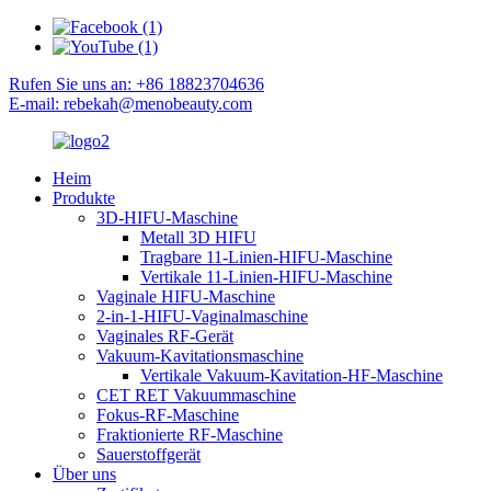
Rufen Sie uns an: +86 18823704636
E-mail: rebekah@menobeauty.com
Heim
Produkte
3D-HIFU-Maschine
Metall 3D HIFU
Tragbare 11-Linien-HIFU-Maschine
Vertikale 11-Linien-HIFU-Maschine
Vaginale HIFU-Maschine
2-in-1-HIFU-Vaginalmaschine
Vaginales RF-Gerät
Vakuum-Kavitationsmaschine
Vertikale Vakuum-Kavitation-HF-Maschine
CET RET Vakuummaschine
Fokus-RF-Maschine
Fraktionierte RF-Maschine
Sauerstoffgerät
Über uns