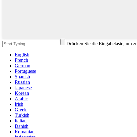
Drücken Sie die Eingabetaste, um z
English
French
German
Portuguese
Spanish
Russian
Japanese
Korean
Arabic
Irish
Greek
Turkish
Italian
Danish
Romanian